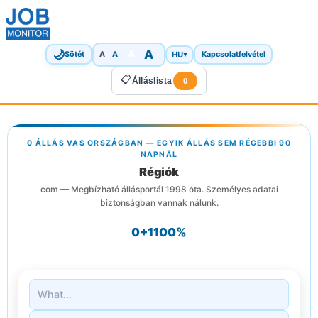
🌙
A
A
A
HU
▾
Sötét
A
Kapcsolatfelvétel
📋
Álláslista
0
0 ÁLLÁS VAS ORSZÁGBAN — EGYIK ÁLLÁS SEM RÉGEBBI 90
NAPNÁL
Régiók
com — Megbízható állásportál 1998 óta. Személyes adatai
biztonságban vannak nálunk.
0+
1
100%