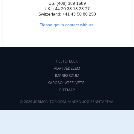
US: (408) 389 1589
UK: +44 20 33 18 28 77
Switzerland: +41 43 50 80 250
Please get in contact with us
.
FELTÉTELEK
ADATVÉDELEM
IMPRESSZUM
KAPCSOLATFELVÉTEL
SITEMAP
© 2026 JOBMONITOR.COM. MINDEN JOG FENNTARTVA.