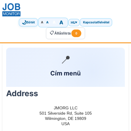
🌙
A
A
A
HU
▾
Sötét
A
Kapcsolatfelvétel
📋
Álláslista
0
📍
Cím menü
Address
JMORG LLC
501 Silverside Rd, Suite 105
Wilmington, DE 19809
USA