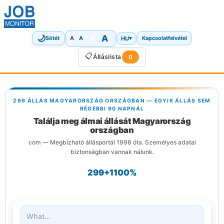
🌙
A
A
A
HU
▾
Sötét
A
Kapcsolatfelvétel
📋
Álláslista
0
299 ÁLLÁS MAGYARORSZÁG ORSZÁGBAN — EGYIK ÁLLÁS SEM
RÉGEBBI 90 NAPNÁL
Találja meg álmai állását Magyarország
országban
com — Megbízható állásportál 1998 óta. Személyes adatai
biztonságban vannak nálunk.
299+
1
100%