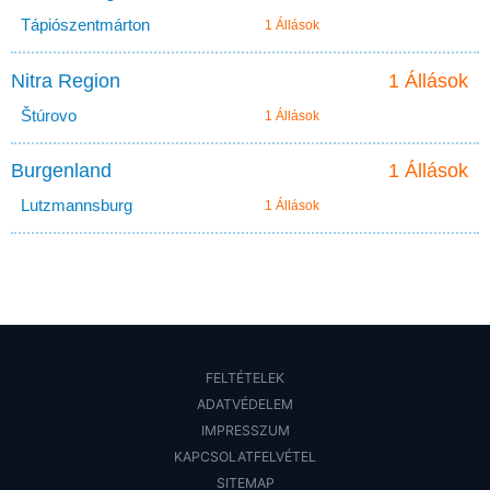
Tápiószentmárton
1 Állások
Nitra Region
1 Állások
Štúrovo
1 Állások
Burgenland
1 Állások
Lutzmannsburg
1 Állások
FELTÉTELEK
ADATVÉDELEM
IMPRESSZUM
KAPCSOLATFELVÉTEL
SITEMAP