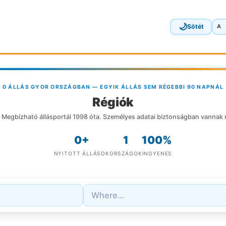
🌙
Sötét
A
0 ÁLLÁS GYOR ORSZÁGBAN — EGYIK ÁLLÁS SEM RÉGEBBI 90 NAPNÁL
Régiók
Megbízható állásportál 1998 óta. Személyes adatai biztonságban vannak 
0+
1
100%
NYITOTT ÁLLÁSOK
ORSZÁGOK
INGYENES