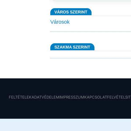
VÁROS SZERINT
Városok
SZAKMA SZERINT
FELTÉTELEK
ADATVÉDELEM
IMPRESSZUM
KAPCSOLATFELVÉTEL
SI