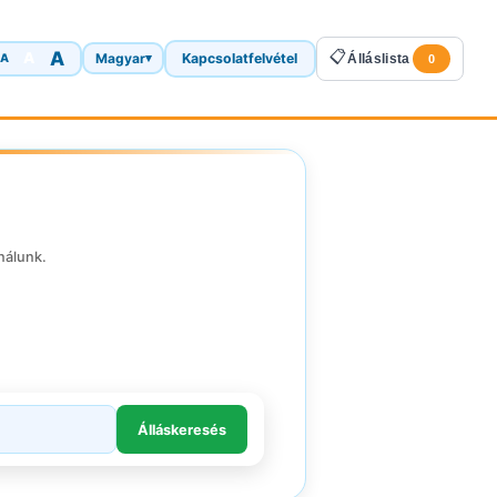
A
📋
A
Magyar
Kapcsolatfelvétel
A
▾
Álláslista
0
nálunk.